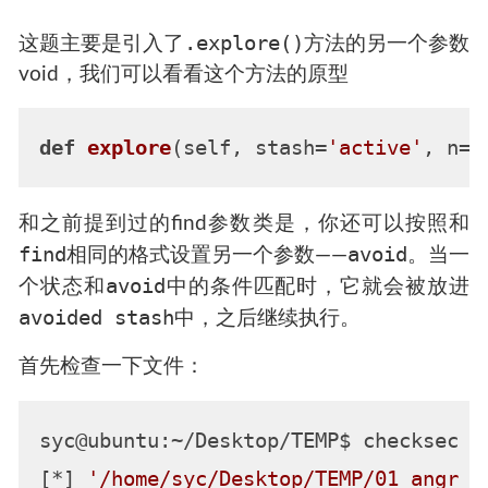
.explore()
这题主要是引入了
方法的另一个参数
void，我们可以看看这个方法的原型
def
explore
(
self, stash=
'active'
, n=
N
和之前提到过的find参数类是，你还可以按照和
find
avoid
相同的格式设置另一个参数——
。当一
avoid
个状态和
中的条件匹配时，它就会被放进
avoided stash
中，之后继续执行。
首先检查一下文件：
syc@ubuntu:~/Desktop/TEMP$ checksec 
'
[*] 
'/home/syc/Desktop/TEMP/01_angr_a