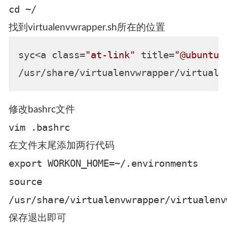
cd ~/
找到virtualenvwrapper.sh所在的位置
syc<a class=
"at-link"
 title=
"@ubuntu"
修改bashrc文件
vim .bashrc
在文件末尾添加两行代码
export WORKON_HOME=~/.environments
source
/usr/share/virtualenvwrapper/virtualenv
保存退出即可