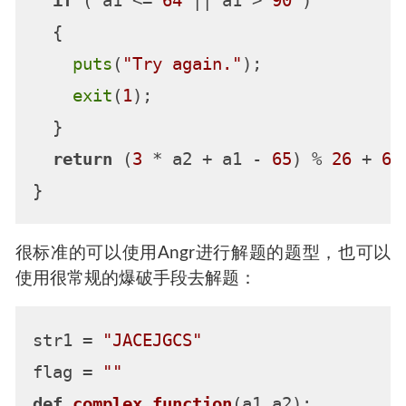
if
 ( a1 <= 
64
 || a1 > 
90
 )

  {

puts
(
"Try again."
);

exit
(
1
);

  }

return
 (
3
 * a2 + a1 - 
65
) % 
26
 + 
65
很标准的可以使用Angr进行解题的题型，也可以
使用很常规的爆破手段去解题：
str1 = 
"JACEJGCS"
flag = 
""
def
complex_function
(
a1,a2
):
