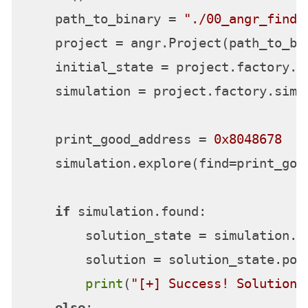
    path_to_binary = 
"./00_angr_find"
    project = angr.Project(path_to_bi
    initial_state = project.factory.en
    simulation = project.factory.simgr
    print_good_address = 
0x8048678
    simulation.explore(find=print_good
if
 simulation.found:

        solution_state = simulation.f
        solution = solution_state.posi
print
(
"[+] Success! Solution 
else
:
