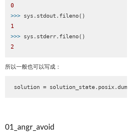
0
>>> 
1
>>> 
2
所以一般也可以写成：
 solution = solution_state.posix.dump
01_angr_avoid