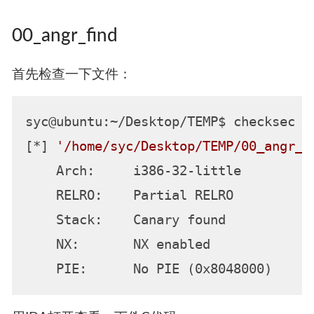
00_angr_find
首先检查一下文件：
syc@ubuntu:~/Desktop/TEMP$ checksec 
'
[*] 
'/home/syc/Desktop/TEMP/00_angr_f
    Arch:     i386-32-little

    RELRO:    Partial RELRO

    Stack:    Canary found

    NX:       NX enabled
