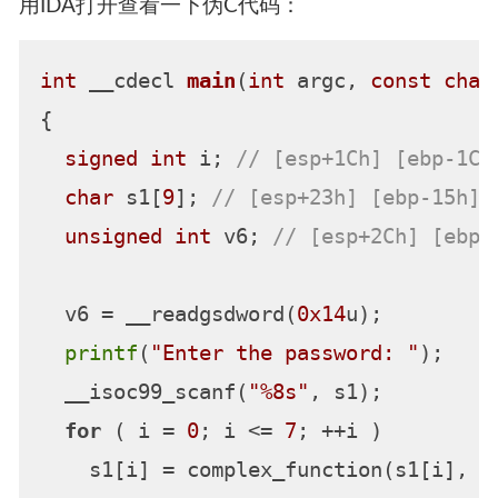
用IDA打开查看一下伪C代码：
int
 __cdecl 
main
(
int
 argc, 
const
char
{

signed
int
 i; 
// [esp+1Ch] [ebp-1Ch
char
 s1[
9
]; 
// [esp+23h] [ebp-15h]
unsigned
int
 v6; 
// [esp+2Ch] [ebp-
  v6 = __readgsdword(
0x14
u);

printf
(
"Enter the password: "
);

  __isoc99_scanf(
"%8s"
, s1);

for
 ( i = 
0
; i <= 
7
; ++i )

    s1[i] = complex_function(s1[i], i)