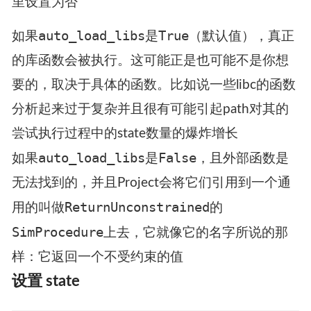
里设置为否
auto_load_libs
True
如果
是
（默认值），真正
的库函数会被执行。这可能正是也可能不是你想
要的，取决于具体的函数。比如说一些libc的函数
分析起来过于复杂并且很有可能引起path对其的
尝试执行过程中的state数量的爆炸增长
auto_load_libs
False
如果
是
，且外部函数是
无法找到的，并且Project会将它们引用到一个通
ReturnUnconstrained
用的叫做
的
SimProcedure
上去，它就像它的名字所说的那
样：它返回一个不受约束的值
设置 state