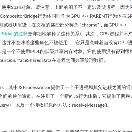
使用Span对象。请注意，上面的例子不一定涉及父进程，因为
itorBridge行为体同时作为GPU <-> PARENT行为体与GPU
用于浏览器UI渲染，在文档的某些部分称为 “chrome”，而GPU <->
orBridge的注释
更详细地解释了这种关系)。其次，GPU进程并不
。这并不意味着这些角色不被使用——它只是意味着当没有GPU
Basic是一个不使用IPDL的低级共享内存对象。它的使用没有得到很
SurfaceSharedData在进程之间共享纹理数据。
rs
，其中JSProcessActor提供了一个子进程和其父进程之间的
父框架之间的通信通道。在注册了一个新的JS行为体后，它提供了两种
ndQuery()，以及一个接收消息的方法：receiveMessage()。