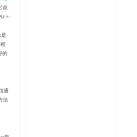
它说
 <-
总是
进程
好的
通信通
方法