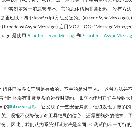
Script中执行IPC，即消息管理器。尽管我们正在用更强大的JS Acto
有一些实例依赖于消息管理器。它的总体结构非常松散，没有方法
四个JavaScript方法发送的。(a) sendSyncMessage(), (
nd (d) broadcastAsyncMessage().启用MOZ_LOG=”MessageManager
anager是使用
PContent::SyncMessage
和
PContent::AsyncMessag
的组件已被多次证明是有效的。不幸的是对于IPC，这种方法并
PC端点，与周围环境有非常复杂的运行时契约。孤立地使用它们会导致大
nt的
libFuzzer目标
，它发现了一些安全漏洞，但也发现了更多的
步骤有关。误报不仅降低了对工具结果的信心，还需要额外的维护，
分。因此，我们认为系统测试方法是全面IPC测试的唯一可行的