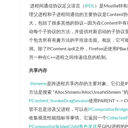
​ 进程间通信协议定义语言（
IPDL
）是Mozilla
理父进程和子进程间通信的主要协议是Content协议
大，包括了很多其他的协议—因为在Content
动每个子协议的方法，并提供对新启动的子协议
个包含所有有趣方法的平坦攻击面。相反，它可
洞。除了PContent.ipdl之外，Firefox还使用P
另一种在C++进程之间传递信息的机制。
共享内存
​
Shmems
是跨进程共享内存的主要对象。它们是IP
方法是搜索 “AllocShmem/AllocUnsafeSh
PContent::InvokeDragSession
使用PARENT <-
管不总是涉及父进程，可以在
PCompositorBridge
收集视觉性能指标等事情。它返回一个
Collected
PCompositorBridgeChild角色发送
至GPU进程的PCo