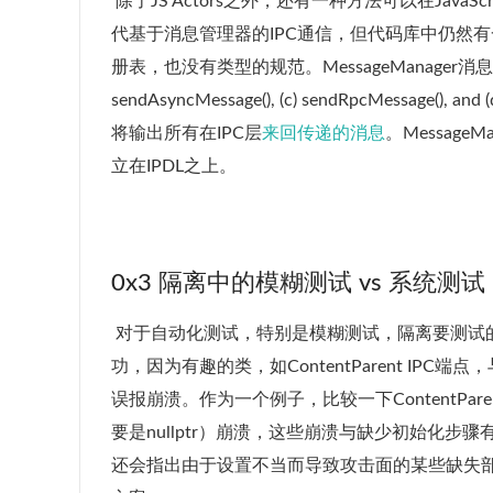
​ 除了JS Actors之外，还有一种方法可以在Java
代基于消息管理器的IPC通信，但代码库中仍然
册表，也没有类型的规范。MessageManager消息是通过以下
sendAsyncMessage(), (c) sendRpcMessage(), a
将输出所有在IPC层
来回传递的消息
。MessageM
立在IPDL之上。
0x3 隔离中的模糊测试 vs 系统测试
​ 对于自动化测试，特别是模糊测试，隔离要测试
功，因为有趣的类，如ContentParent I
误报崩溃。作为一个例子，比较一下ContentPare
要是nullptr）崩溃，这些崩溃与缺少初始化
还会指出由于设置不当而导致攻击面的某些缺失部