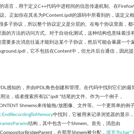
特有的语言，用于定义C++代码中进程间的信息传递机制。在Firefo
。正如你在其名为PContent.ipdl的源码中所看到的，该定义
中有很多子协议，所以整个协议定义是分层的。在每个协议里面，都
里面的方法的访问方式。对于自动化测试，这种结构也意味着没
能需要多次消息往返才能到达某个子协议，然后可能会暴露一个
Background.ipdl，它不包括在Content中，但允许后台通信，因此
DL感知的，并由IPDL角色创建和管理。在代码中找到它们的最
mem “的用法，或者搜索所有以”.ipdl “结尾的文件。作为一个例子，
> CONTENT Shmems来传输拖/放图像、文件等。一个更简单的例
::EndRecordingToMemory
中找到，它被用来记录浏览器的显示
FramesParams
结构，其中包含一个Shmem。首先，消息由
mpositorBridgeParent，在那里Shmem被分配，
填充为char