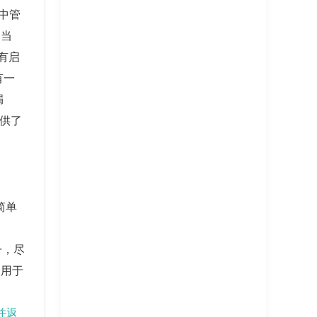
x中管
相当
有启
有一
漏
提供了
简单
子，尽
，用于
*并返