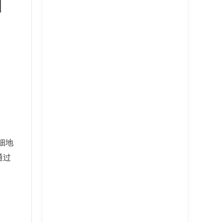
细地
通过