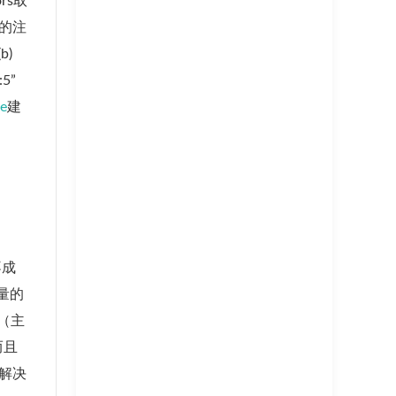
rs取
的注
b)
:5”
e
建
不成
量的
（主
而且
解决