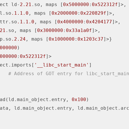
ect ld-
2.21
.so, maps [
0x5000000
:
0x522312f
]>,

l.so
.1
.1
.0
, maps [
0x2000000
:
0x220829f
]>,

ttr.so
.1
.1
.0
, maps [
0x4000000
:
0x4204177
]>,

21
.so, maps [
0x3000000
:
0x33a1a0f
]>,

p.so
.2
.24
, maps [
0x1000000
:
0x1203c37
000000
)

000000
:
0x522312f
ect.imports[
'__libc_start_main'
   
# Address of GOT entry for libc_start_mai
ad(ld.main_object.entry, 
0x100