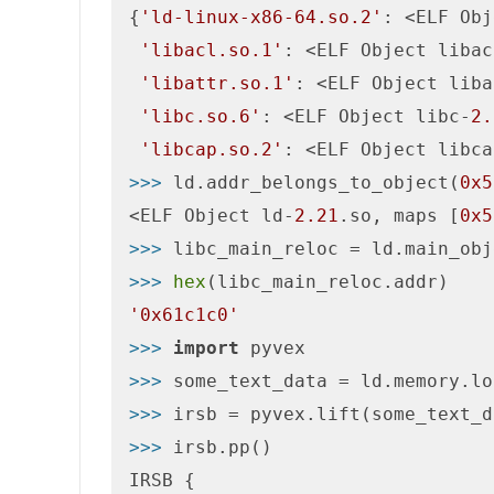
{
'ld-linux-x86-64.so.2'
: <ELF Obj
'libacl.so.1'
: <ELF Object libac
'libattr.so.1'
: <ELF Object liba
'libc.so.6'
: <ELF Object libc-
2.
'libcap.so.2'
: <ELF Object libca
>>> 
ld.addr_belongs_to_object(
0x5
<ELF Object ld-
2.21
.so, maps [
0x5
>>> 
libc_main_reloc = ld.main_obj
>>> 
hex
(libc_main_reloc.addr)    
'0x61c1c0'
>>> 
import
>>> 
some_text_data = ld.memory.lo
>>> 
>>> 
irsb.pp()

IRSB {
