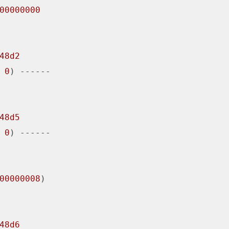
00000000
48d2
 
0
) ------

48d5
 
0
) ------

00000008
)

48d6