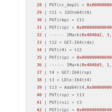
28
 | PUT(cc_dep2) = 
0x00000000
29
 | t11 = 32Uto64(t0)

30
 | PUT(rbp) = t11

31
 | PUT(rip) = 
0x000000000040
32
 | ------ IMark(
0x4048d2
, 
3
,
33
 | t12 = GET:I64(rdx)

34
 | PUT(r9) = t12

35
 | PUT(rip) = 
0x000000000040
36
 | ------ IMark(
0x4048d5
, 
1
,
37
 | t4 = GET:I64(rsp)

38
 | t3 = LDle:I64(t4)

39
 | t13 = Add64(t4,
0x00000000
40
 | PUT(rsp) = t13

41
 | PUT(rsi) = t3

42
 | PUT(rip) = 
0x000000000040