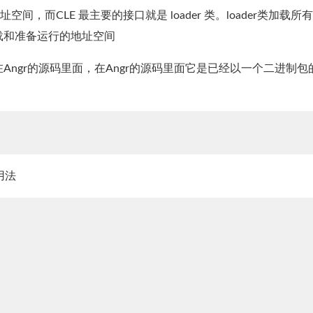
地址空间，而CLE 最主要的接口就是 loader 类。loader类加载所
载和准备运行的地址空间
在Angr的源码里面，在Angr的源码里面它是已经以一个二进制包
：
用法