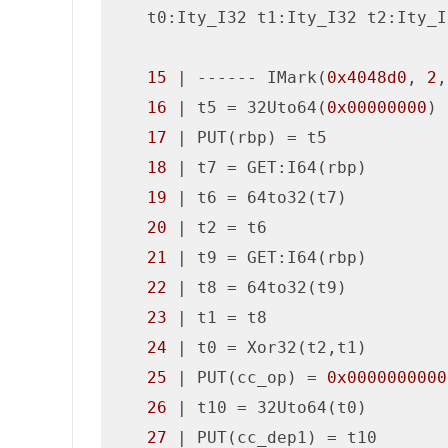
   t0:Ity_I32 t1:Ity_I32 t2:Ity_I
15
 | ------ IMark(
0x4048d0
, 
2
,
16
 | t5 = 32Uto64(
0x00000000
)

17
 | PUT(rbp) = t5

18
 | t7 = GET:I64(rbp)

19
 | t6 = 64to32(t7)

20
 | t2 = t6

21
 | t9 = GET:I64(rbp)

22
 | t8 = 64to32(t9)

23
 | t1 = t8

24
 | t0 = Xor32(t2,t1)

25
 | PUT(cc_op) = 
0x0000000000
26
 | t10 = 32Uto64(t0)

27
 | PUT(cc_dep1) = t10
