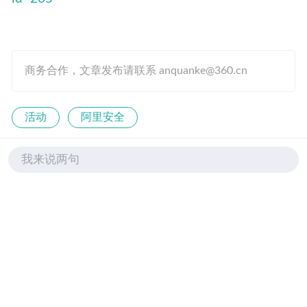
商务合作，文章发布请联系 anquanke@360.cn
活动
阿里安全
我来说两句
评论列表
青木堂香油条
2021-11-19 11:20
0赞
回复
尺码年份随机。。。这诚意赶上清库存了= =