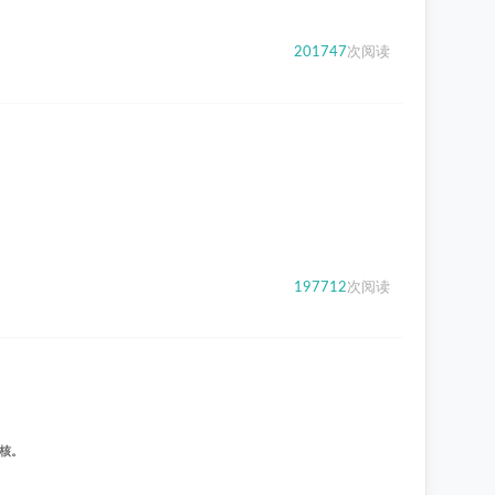
201747
次阅读
197712
次阅读
内核。