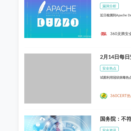
漏洞分析
近日检测到Apache
360灵腾安
2月14日每
安全热点
试图利用冠状病毒热点的
360CERT
国务院：不
安全资讯