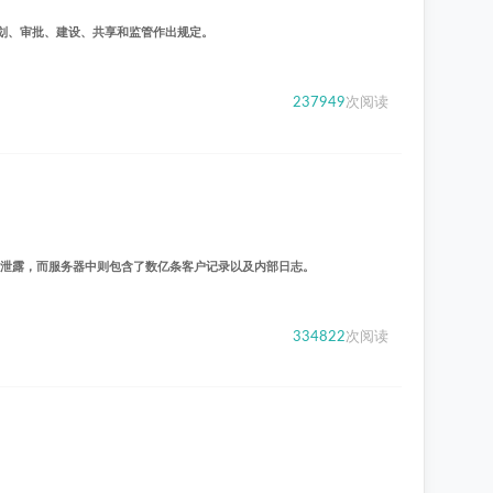
划、审批、建设、共享和监管作出规定。
237949
次阅读
据泄露，而服务器中则包含了数亿条客户记录以及内部日志。
334822
次阅读