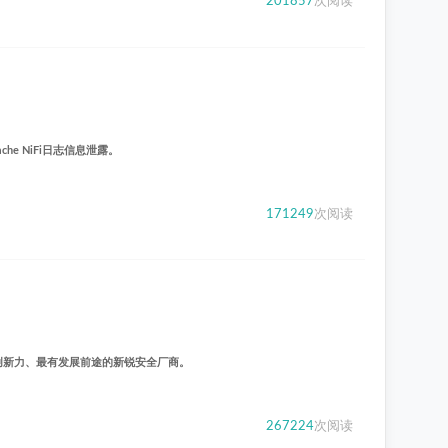
201857
次阅读
ache NiFi日志信息泄露。
171249
次阅读
具创新力、最有发展前途的新锐安全厂商。
267224
次阅读