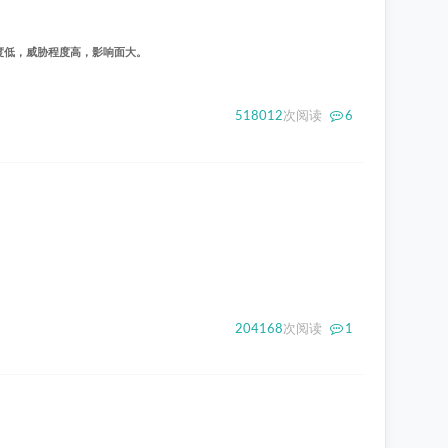
利用难度低，威胁程度高，影响面大。
518012
次阅读
6
204168
次阅读
1