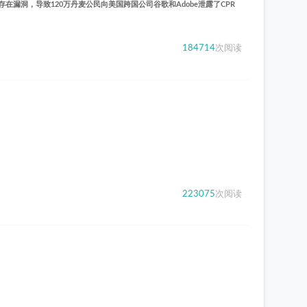
服务中存在漏洞，导致120万丹麦公民向美国跨国公司谷歌和Adobe泄露了CPR
184714
次阅读
223075
次阅读