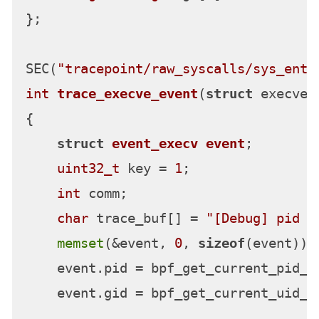
};

SEC(
"tracepoint/raw_syscalls/sys_ente
int
trace_execve_event
(
struct
 execve_
{

struct
event_execv
event
;
uint32_t
 key = 
1
;

int
 comm;

char
 trace_buf[] = 
"[Debug] pid =
memset
(&event, 
0
, 
sizeof
(event));

    event.pid = bpf_get_current_pid_tg
    event.gid = bpf_get_current_uid_gi