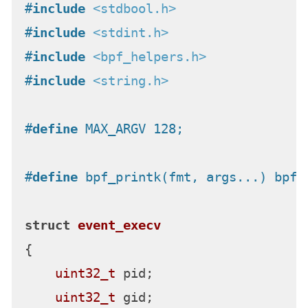
#
include
<stdbool.h>
#
include
<stdint.h>
#
include
<bpf_helpers.h>
#
include
<string.h>
#
define
 MAX_ARGV 128;
#
define
 bpf_printk(fmt, args...) bpf_
struct
event_execv
{
uint32_t
 pid;

uint32_t
 gid;
