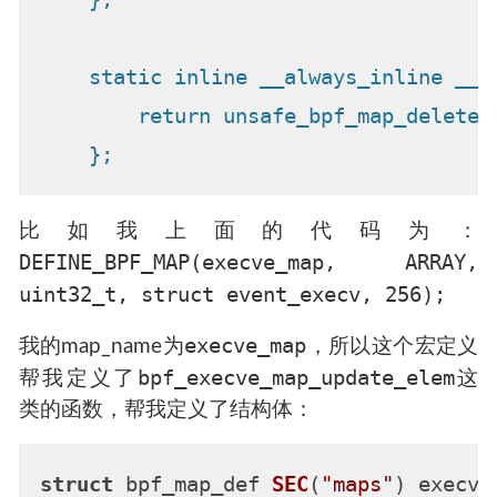
                                     
    static inline __always_inline __u
        return unsafe_bpf_map_delete_
    };
比如我上面的代码为：
DEFINE_BPF_MAP(execve_map, ARRAY,
uint32_t, struct event_execv, 256);
execve_map
我的map_name为
，所以这个宏定义
bpf_execve_map_update_elem
帮我定义了
这
类的函数，帮我定义了结构体：
struct
 bpf_map_def 
SEC
(
"maps"
)
 execve