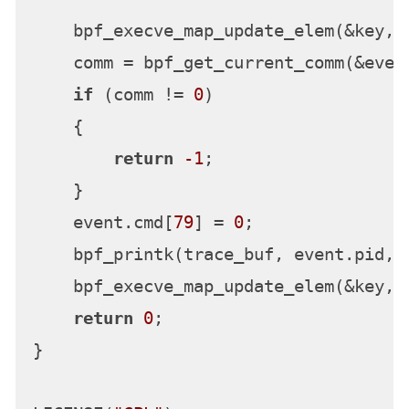
    bpf_execve_map_update_elem(&key, &
    comm = bpf_get_current_comm(&even
if
 (comm != 
0
)

    {

return
-1
;

    }

    event.cmd[
79
] = 
0
;

    bpf_printk(trace_buf, event.pid, e
    bpf_execve_map_update_elem(&key, &
return
0
;

}
