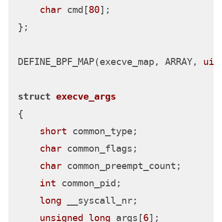
char
 cmd[
80
];

};

DEFINE_BPF_MAP(execve_map, ARRAY, 
uin
struct
execve_args
{
short
 common_type;

char
 common_flags;

char
 common_preempt_count;

int
 common_pid;

long
 __syscall_nr;

unsigned
long
 args[
6
];
