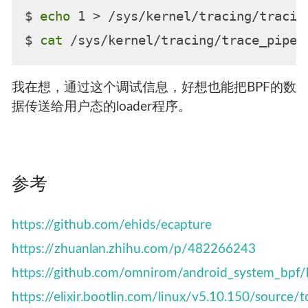
$ 
echo
 1 > /sys/kernel/tracing/tracing
$ 
cat
我在想，通过这个调试信息，好想也能把BPF的数
据传送给用户态的loader程序。
参考
https://github.com/ehids/ecapture
https://zhuanlan.zhihu.com/p/482266243
https://github.com/omnirom/android_system_bp
https://elixir.bootlin.com/linux/v5.10.150/source/