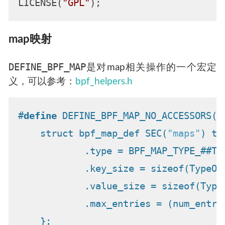
LICENSE(
"GPL"
map映射
DEFINE_BPF_MAP
是对map相关操作的一个宏定
义，可以参考：
bpf_helpers.h
#
define
 DEFINE_BPF_MAP_NO_ACCESSORS(t
    struct bpf_map_def SEC(
"maps"
) th
            .type = BPF_MAP_TYPE_##TY
            .key_size = sizeof(TypeOf
            .value_size = sizeof(Type
            .max_entries = (num_entri
    };